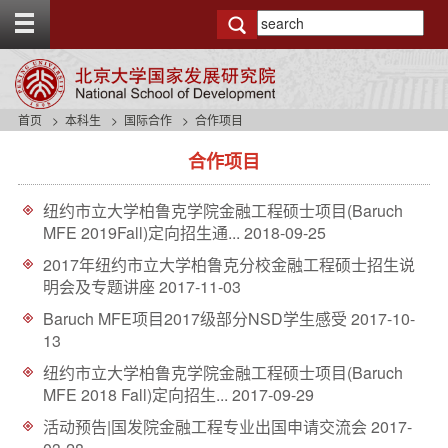
T
o
g
g
l
e
首页
本科生
国际合作
合作项目
t
s
o
合作项目
i
p
d
b
e
a
纽约市立大学柏鲁克学院金融工程硕士项目(Baruch
n
r
MFE 2019Fall)定向招生通...
2018-09-25
a
v
2017年纽约市立大学柏鲁克分校金融工程硕士招生说
b
明会及专题讲座
2017-11-03
a
Baruch MFE项目2017级部分NSD学生感受
2017-10-
c
13
k
g
纽约市立大学柏鲁克学院金融工程硕士项目(Baruch
r
MFE 2018 Fall)定向招生...
2017-09-29
o
u
活动预告|国发院金融工程专业出国申请交流会
2017-
n