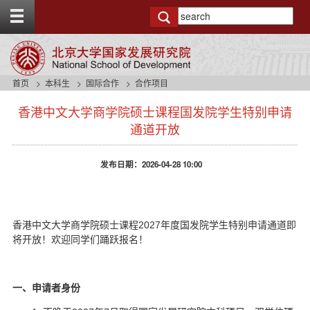
T
o
g
g
l
e
首页
本科生
国际合作
合作项目
t
s
o
香港中文大学商学院硕士课程国发院学生特别申请
i
p
d
通道开放
b
e
a
n
r
发布日期：2026-04-28 10:00
a
v
b
a
c
香港中文大学商学院硕士课程2027年度国发院学生特别申请通道即
k
将开放！欢迎同学们踊跃报名！
g
r
o
一、申请者身份
u
n