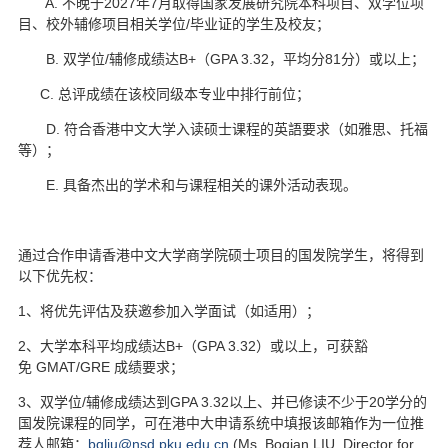
A. 不晚于2027年7月取得国家发展研究院本科项目、双学位项
d
目、校外辅修项目相关学位/毕业证的学生及校友；
B. 双学位/辅修成绩达B+（GPA 3.32，平均分81分）或以上；
C. 总评成绩在该校同级本专业中排行前位；
D.
符合香港中文大学入读硕士课程的英語要求（如雅思、托福
等）；
E.
具备杰出的学术和与课程相关的课外活动表现。
通过合作申请香港中文大学商学院硕士项目的国发院学生，将得到
以下优先权：
1
、将优先评估及获邀参加入学面试（如适用）；
2
、大学本科平均成绩达B+（GPA 3.32）或以上，可获豁
免 GMAT/GRE 成绩要求；
3、双学位/辅修成绩达到GPA 3.32以上、并已修读不少于20学分的
国发院课程的同学，可在港中大申请系统中填报该邮箱作为一位推
荐人邮箱：
bqliu@nsd.pku.edu.cn
(Ms. Boqian LIU, Director for