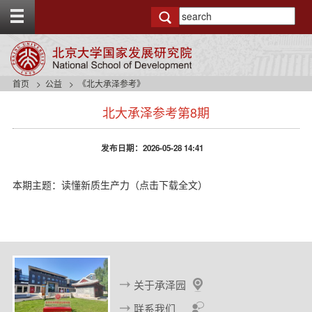
T
o
g
g
l
e
首页
公益
《北大承泽参考》
t
s
o
北大承泽参考第8期
i
p
d
b
e
a
发布日期：2026-05-28 14:41
n
r
a
v
本期主题：
读懂新质生产力（点击下载全文）
b
a
c
k
g
r
o
关于承泽园
u
n
联系我们