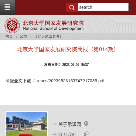
T
o
g
g
l
e
首页
公益
《北大承泽参考》
t
s
o
北京大学国家发展研究院简报（第014期）
i
p
d
b
e
a
发布日期：2023-05-26 15:37
n
r
a
v
简报全文下载
../../docs/20230526153747217035.pdf
b
a
c
k
g
r
o
关于承泽园
u
n
联系我们