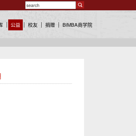
库
公益
校友
捐赠
BiMBA商学院
期