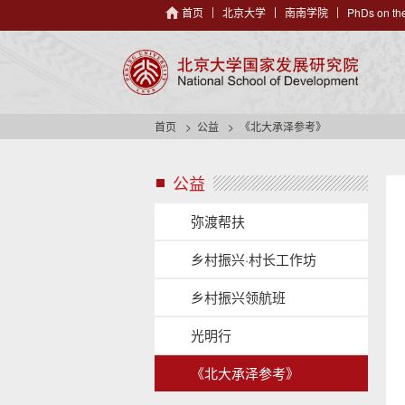
首页
北京大学
南南学院
PhDs on the
首页
公益
《北大承泽参考》
公益
s
i
d
弥渡帮扶
e
n
乡村振兴·村长工作坊
a
v
乡村振兴领航班
h
e
光明行
a
d
《北大承泽参考》
e
r