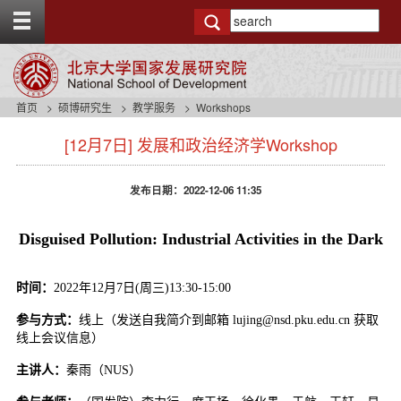
T
o
g
g
l
e
首页
硕博研究生
教学服务
Workshops
t
s
o
[12月7日] 发展和政治经济学Workshop
i
p
d
b
e
a
发布日期：2022-12-06 11:35
n
r
a
v
Disguised Pollution: Industrial Activities in the Dark
b
a
c
时间：
2022年12月7日(周三)13:30-15:00
k
参与方式：
线上（发送自我简介到邮箱 lujing@nsd.pku.edu.cn 获取
g
线上会议信息）
r
o
主讲人：
秦雨（NUS）
u
n