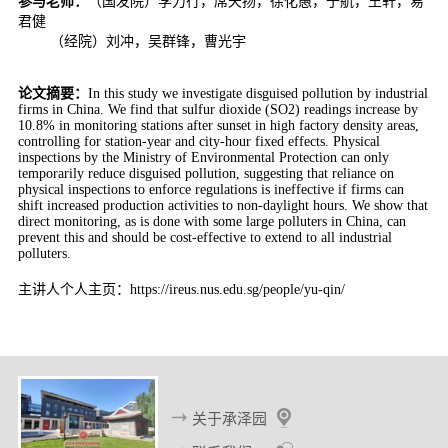
参与老师：
（国发院）李力行，席天扬，徐化愚，于航，王轩，易
d
君健
（经院）刘冲，吴群锋，曹光宇
论文摘要：
In this study we investigate disguised pollution by industrial
firms in China. We find that sulfur dioxide (SO2) readings increase by
10.8% in monitoring stations after sunset in high factory density areas,
controlling for station-year and city-hour fixed effects. Physical
inspections by the Ministry of Environmental Protection can only
temporarily reduce disguised pollution, suggesting that reliance on
physical inspections to enforce regulations is ineffective if firms can
shift increased production activities to non-daylight hours. We show that
direct monitoring, as is done with some large polluters in China, can
prevent this and should be cost-effective to extend to all industrial
polluters.
主讲人个人主页：https://ireus.nus.edu.sg/people/yu-qin/
关于承泽园