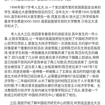
d
1996年我17岁考入北大.从一个发达城市里的贫困家庭走出来的
学生,填报北大是理想和现实的交汇.当年北大一年学费1500,住宿费
500,清华和中科大甚至更低一些.而复旦/南大/浙大这三所学校每年
基本学杂费是3000-3500.我家庭能够负担的大学教育,只有北大清
华科大了。
考入北大之后,校园里有着很多的讲座活动.其中发生的一件小
事,让我非常震动,让一年级的我直接把目光放到了中国经济研究中
心双学位项目上.那是北大经济学院的一次讲座活动,大约是97年初,
好像是某个隆重的庆祝活动.讲座预报上说明陈岱孙先生将会莅临现
场.很多学生和我一样抱着极大的尊敬挤满了会场.陈岱孙先生的确
来了,但只出席了几分钟.他在某位弟子的搀扶下蹒跚上到讲台,用明
显已经弱不禁风的声音简单说了两三句致词,然后就退席了.当时我
完全被惊呆了,这位老人看上去极其憔悴(陈岱老后来于1997年7月
去世),但是还被像一座神像一样被推上了主席台.我当时的疑问是:难
道北大经济学院已经后继无人,必需要这样做吗?会后接触了一些经
济学院一二年级的同学,从中了解到当时经院正好处于人才青黄不接
的时期,不少教员甚至是副院长都仍然是马克思主义经济学学者，无
法教授西方经济学.在校内被光华管理学院压过了风头,甚至被一个
新成立的研究所"中国经济研究中心"威胁到了地位。
之后,我就开始了解中国经济研究中心的情况,听到说这是北大当