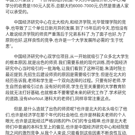
学分的收费是150元人民币,总额大约6000-7000元,仍然是普通人家
可以承受的。
中国经济研究中心在北大校内,和经济学院,光华管理学院的竞
争,也导致了三个单位日新月异的发展.到了15年后的今天,恐怕没有
人敢说经济学院的师资严重落后于兄弟系科了.为了面子也好,为了
原则也好,这样良性的竞争,也许是一个大学发展所必需的“生于忧
患”。
中国经济研究中心双学位项目,从一开始就吸引了众多北大学生
的根本原因,就是出色的师资.我们需要系统的现代训练,而中国经济
研究中心当时吸引的一批海龟,让我们看到了这种可能.朱清时院士
最近提到,先招生后建设师资的原因是需要吸引学生.但是在北大的
经历告诉我,老师和学生是一个双向选择的过程。只要有好老师,学
生自然会被吸引过去.没有好的师资,学生在至关重要的大学教育阶
段就无法打好基础,也就根本不要奢望未来的研究工作了.学术研究
的道路,没有shortcut.港科大的老师们,同样非常注重这点。
但是,是什么造就了出色的师资呢?也许是北大的名头吸引了他
们,也许是经济学在那个年代的社会地位,也许是林毅夫老师的个人
眼光,也许是这批经过严格训练的Ph.D们的专业精神,也许是北大老
师们中普遍的本科生至上的偏见,也许是中国经济研究中心和经院管
院之间的激烈竞争.从我个人来说,只能看到这些因素不断良性互动,