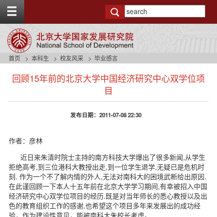
T
o
g
g
l
e
首页
本科生
校友风采
毕业感言
t
s
o
回顾15年前的北京大学中国经济研究中心双学位项
i
p
d
目
b
e
a
n
r
发布日期：2011-07-08 22:30
a
v
b
作者：彦林
a
c
近日来朱清时院士主持的南方科技大学爆出了很多新闻,从学生
k
拒绝高考,到三位港科大教授出走,到一位学生退学,无疑已是危机时
g
刻. 作为一个不了解内情的外人,无法对南科大的困境武断给出原因.
r
在此谨回顾一下本人十五年前在北京大学学习期间,有幸被招入中国
o
经济研究中心双学位项目的经历.既是对当年师长的悉心教授以及出
u
色的教育组织工作的感谢,也希望这个项目多年来发展出的成功经
n
验，作为建设性意见，能被南科大朱校长考虑。