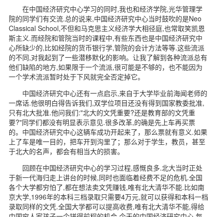
在中国经济研究中心学习的同时,我也和经济学院,光华管理学
院的同学们有交流.总的说来,中国经济研究中心当时鼓吹的是Neo
Classical School,不但和马克思主义经济学大相径庭,也常取笑凯恩
斯主义.而经院和管院当时的课程中,有些东西也是中国经济研究中
心所缺少的,比如经院的货币银行学,管院的会计方法等等.这些流派
的不同,对我起到了一些潜移默化的影响。让我了解到各种流派总有
他们缺陷的地方,如果限于一个流派,很可能是不够的，也不能因为
一个学术流派暂时处于下风就完全否定掉它。
中国经济研究中心还有一点启示,来自于大学毕业前海闻老师的
一席话.他很明白得告诉我们,双学位项目还没有得到国家教委批准,
只有北大批准.他问我们:"北大的文凭重要?还是教育部的文凭重
要?"同学们都没有明显表示意见.很多改革,的确是先上车再买票
的。中国经济研究中心这辆车成功开起来了，那么票就有意义.如果
上了车是唯一目的，把车开到沟里了；那么对于学生，教员，甚至
于北大的名声，都会有相当大的损害。
回顾在中国经济研究中心的学习过程,感慨良多.北大当时正处
于新一代海归走上讲台的时候,同时也面临着经费不足的危机.全国
各个大学都穷怕了,都在想法卖文凭赚钱,唯有北大清华不能.比如南
京大学,1996年的本科三档录取只需要4万元,就可以获得和本科一档
录取同样的文凭.全国大学都可以提高收费,唯有北大清华不能,得给
中国穷人家孩子一个拼得前程的机会.今天的中国经济研究中心,每