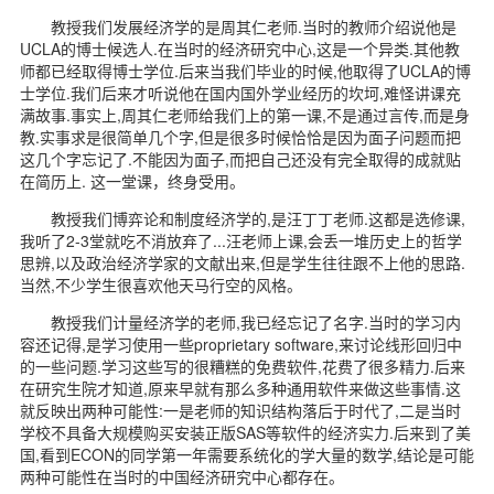
教授我们发展经济学的是周其仁老师.当时的教师介绍说他是
UCLA的博士候选人.在当时的经济研究中心,这是一个异类.其他教
师都已经取得博士学位.后来当我们毕业的时候,他取得了UCLA的博
士学位.我们后来才听说他在国内国外学业经历的坎坷,难怪讲课充
满故事.事实上,周其仁老师给我们上的第一课,不是通过言传,而是身
教.实事求是很简单几个字,但是很多时候恰恰是因为面子问题而把
这几个字忘记了.不能因为面子,而把自己还没有完全取得的成就贴
在简历上. 这一堂课，终身受用。
教授我们博弈论和制度经济学的,是汪丁丁老师.这都是选修课,
我听了2-3堂就吃不消放弃了...汪老师上课,会丢一堆历史上的哲学
思辨,以及政治经济学家的文献出来,但是学生往往跟不上他的思路.
当然,不少学生很喜欢他天马行空的风格。
教授我们计量经济学的老师,我已经忘记了名字.当时的学习内
容还记得,是学习使用一些proprietary software,来讨论线形回归中
的一些问题.学习这些写的很糟糕的免费软件,花费了很多精力.后来
在研究生院才知道,原来早就有那么多种通用软件来做这些事情.这
就反映出两种可能性:一是老师的知识结构落后于时代了,二是当时
学校不具备大规模购买安装正版SAS等软件的经济实力.后来到了美
国,看到ECON的同学第一年需要系统化的学大量的数学,结论是可能
两种可能性在当时的中国经济研究中心都存在。