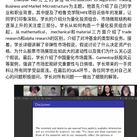
Zhaoyue Wei
Introduction to Algorithm Trading
为主题。他首先介绍了自己的学
Business and Market Microstructure
业和职业背景，其中提及了柏鲁克学院
项目近些年的发展，让
MFE
同学们印象深刻。学长的介绍分为量化投资组合、市场微观结构和
逐渐上升的关注度三部分。学长从如何构造一个量化投资组合讲
起，从
、
和
三方面介绍了
mathematical
mechanical
material
trade
和
的区别，介绍了对冲基金的类型和业务。接
research
alpha research
着，学长详细讲解了非弹性市场假说，假说讨论了什么决定资产价
格、为什么股票市场展现出如此大的波动性以及我们为什么关心这
个假说。最后，学长介绍了中国量化市场震荡、
妖股风云
Gamestop
等案例，强调了市场宏观研究重要性与日俱增。学长带来的一手资
料让所有同学受益匪浅。在最后的
环节，各位同学也对自己关
Q&A
心的问题积极提问，学长对所有问题一一做出了细致的解答。