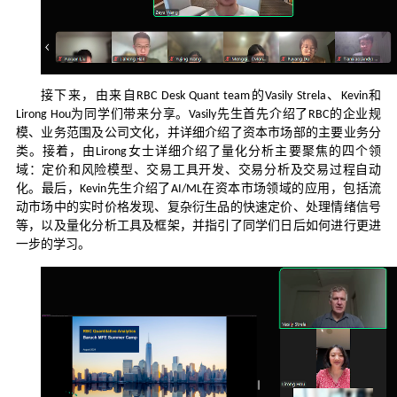
接下来，由来自
的
、
和
RBC Desk Quant team
Vasily Strela
Kevin
为同学们带来分享。
先生首先介绍了
的企业规
Lirong Hou
Vasily
RBC
模、业务范围及公司文化，并详细介绍了资本市场部的主要业务分
类。接着，由
女士详细介绍了量化分析主要聚焦的四个领
Lirong
域：定价和风险模型、交易工具开发、交易分析及交易过程自动
化。最后，
先生介绍了
在资本市场领域的应用，包括流
Kevin
AI/ML
动市场中的实时价格发现、复杂衍生品的快速定价、处理情绪信号
等，以及量化分析工具及框架，并指引了同学们日后如何进行更进
一步的学习。