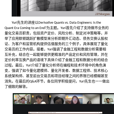
先生的讲座以
Yuri
Derivative Quants vs. Data Engineers: Is the
为主题。
首先介绍了支持做市业务的
Quant Era Coming to an End?
Yuri
量化交易员职责，包括资产定价、风险分析、制定对冲策略等，并
举了应用默顿跳跃扩散模型来分析即期外汇动态、债务交换认股权
证、为客户和监管机构提供估值服务的三个例子，具体展现了量化
交易员的工作内容。接着，
强调了金融工程和数据分析需要相
Yuri
互补充，结合在一起能够提供更精准的产品定价和风险管理，并在
定价利率互换产品的语境下具体介绍了金融工程和数据分析的结合
过程。最后，
介绍了量化分析师在编程和技术环境中的角色演
Yuri
变，强调了如今量化建模师、量化开发者、数据工程师、技术核心
系统架构师、甚至前台交易员和项目经理之间的界限已经模糊甚至
消失。在最后的
环节，各位同学积极提问，
先生也一一做出
Q&A
Yuri
了细致的解答。