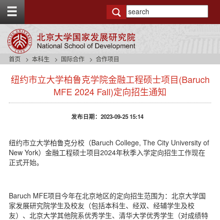
T
o
g
g
l
e
首页
本科生
国际合作
合作项目
t
s
o
纽约市立大学柏鲁克学院金融工程硕士项目(Baruch
i
p
d
MFE 2024 Fall)定向招生通知
b
e
a
n
r
发布日期：2023-09-25 15:14
a
v
b
纽约市立大学柏鲁克分校（Baruch College, The City University of
a
New York）金融工程硕士项目2024年秋季入学定向招生工作现在
c
正式开始。
k
g
r
Baruch MFE项目今年在北京地区的定向招生范围为：北京大学国
o
家发展研究院学生及校友（包括本科生、经双、经辅学生及校
u
友）、北京大学其他院系优秀学生、清华大学优秀学生（对成绩特
n