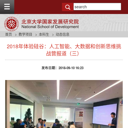
T
o
g
g
l
e
首页
教学项目
本科生
动态信息
t
s
o
2018年体验硅谷：人工智能、大数据和创新思维挑
i
p
d
战营报道（三）
b
e
a
n
r
发布日期：2018-09-10 16:23
a
v
b
a
c
k
g
r
o
u
n