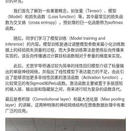
识的补充。
我们首先了解到一些重要概念，如张量（Tensor）、模型
（Model）和损失函数（Loss function）等，其中最常见的损失函
数为交叉熵（cross entropy），预处理的归一化函数称为softmax
函数。
随后，同学们学习了模型训练（Model training and
inference）的内容。模型训练是通过调整模型参数来最小化训练数
据上的经验损失测量的过程，而大多数训练算法是使用反向传播来
实现的，该反向传播通过计算目标函数相对于参量的梯度来实现。
此后，尤思宇导师通过较为简单的线性回归模型介绍了标量输
出的单层神经网络，并指出了线性模型下表达能力的不足，由此引
出了能够添加更多非线性因素的激活函数（Activation function），
比较常见的有Sigmoid和Relu函数。激活函数主要被置于多层感知
的输入层、输出层和隐藏层之间，用来进行较为复杂的函数迭代。
最后是卷积层（Convolutional layer）和最大池化层（Max pooling
layer）的讲解，这两种特殊的神经网络结构在图像数据处理中有着
广泛的应用。